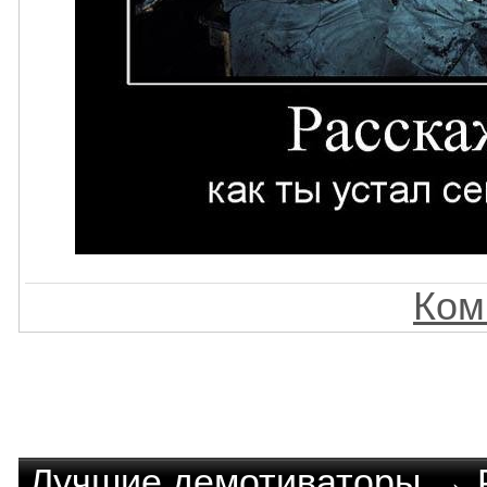
Ком
Лучшие демотиваторы
→