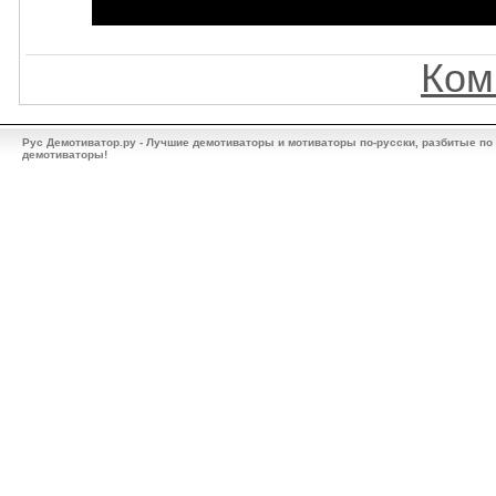
Ком
Рус Демотиватор.ру - Лучшие демотиваторы и мотиваторы по-русски, разбитые по
демотиваторы!