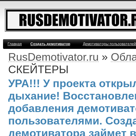
Главная
Создать демотиватор
Демотиваторы пользователей
RusDemotivator.ru
»
Обла
СКЕЙТЕРЫ
УРА!!! У проекта откр
дыхание! Восстановле
добавления демотива
пользователями. Созд
демотиватора займет 