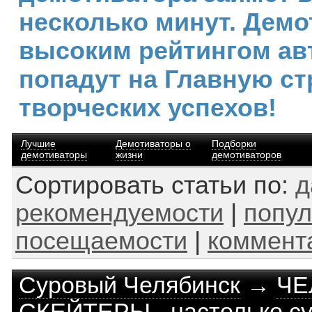
несколько минут. Демо
высоким рейтингом ав
попадут на Главную ст
творческих успехов!
Лучшие
Демотиваторы о
Подборки
демотиваторы
жизни
демотиваторов
Сортировать статьи по:
д
рекомендуемости
|
попул
посещаемости
|
коммент
Суровый Челябинск
→
ЧЕ
СКЕЙТЕРЫ - настолько су