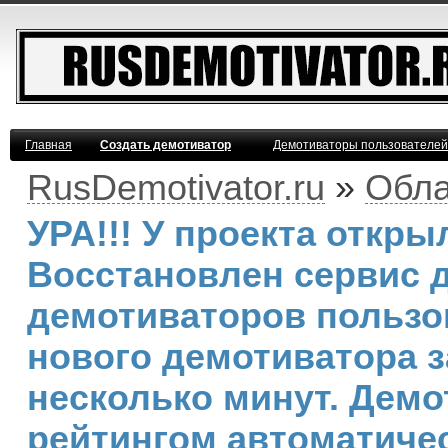
Главная
Создать демотиватор
Демотиваторы пользователей
RusDemotivator.ru
»
Обла
УРА!!! У проекта откр
Восстановлен сервис 
демотиваторов пользо
нового демотиватора з
несколько минут. Дем
рейтингом автоматичес