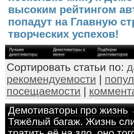
высоким рейтингом ав
попадут на Главную ст
творческих успехов!
Лучшие
Демотиваторы о
Подборки
демотиваторы
жизни
демотиваторов
Сортировать статьи по:
д
рекомендуемости
|
попул
посещаемости
|
коммент
Демотиваторы про жизнь
Тяжёлый багаж. Жизнь сл
тратить её на зло, оно того