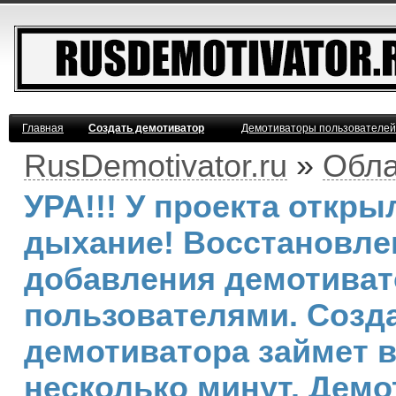
Главная
Создать демотиватор
Демотиваторы пользователей
RusDemotivator.ru
»
Обла
УРА!!! У проекта откр
дыхание! Восстановле
добавления демотива
пользователями. Созд
демотиватора займет 
несколько минут. Демо