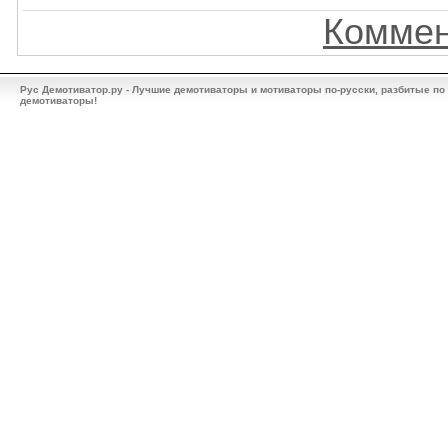
Коммен
Рус Демотиватор.ру - Лучшие демотиваторы и мотиваторы по-русски, разбитые по
демотиваторы!