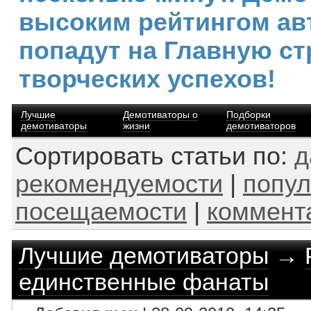
высоким рейтингом ав
попадут на Главную ст
творческих успехов!
Лучшие
Демотиваторы о
Подборки
демотиваторы
жизни
демотиваторов
Сортировать статьи по:
д
рекомендуемости
|
попул
посещаемости
|
коммент
Лучшие демотиваторы
→
единственные фанаты