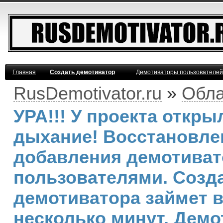
Главная
Создать демотиватор
Демотиваторы пользователей
RusDemotivator.ru
»
Обла
УРА!!! У проекта откр
дыхание! Восстановле
добавления демотива
пользователями. Созд
демотиватора займет 
несколько минут. Демо