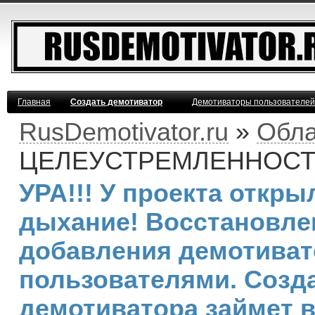
Главная
Создать демотиватор
Демотиваторы пользователей
RusDemotivator.ru
»
Обла
ЦЕЛЕУСТРЕМЛЕННОС
УРА!!! У проекта откр
дыхание! Восстановле
добавления демотива
пользователями. Созд
демотиватора займет 