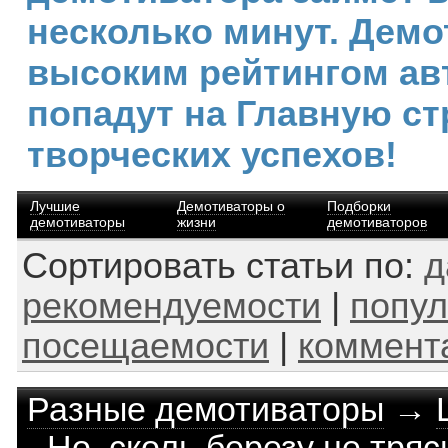
несколько минут. Демо
высоким рейтингом ав
попадут на Главную ст
творческих успехов!
Лучшие
Демотиваторы о
Подборки
демотиваторы
жизни
демотиваторов
Сортировать статьи по:
д
рекомендуемости
|
попул
посещаемости
|
коммент
Разные демотиваторы
→
- Но, сколь березу не тряс