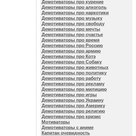
Демотиваторы про курение
Демотиваторы про алкоголь
Демотиваторы про наркотики
Демотиваторы про музыку
Демотиваторы про свободу
Демотиваторы про мечты
Демотиваторы про счастье
Демотиваторы про время
Демотиваторы про Россию
Демотиваторы про армию
Демотиваторы про Котэ
Демотиваторы про Собаку
Демотиваторы про животных
Демотиваторы про политику
Демотиваторы про работу
Демотиваторы про рекламу
Демотиваторы про милицию
Демотиваторы про игры
Демотиваторы про Украину
Демотиваторы про Америку
Демотиваторы про религию
Демотиваторы про кризис
Мотиваторы
Демотиваторы с аниме
Капитан очевидность