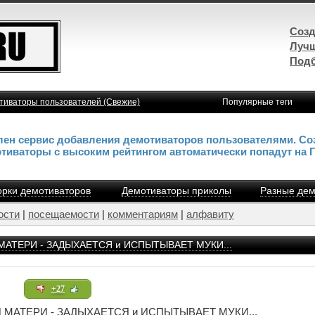
Созд
Лучш
Подб
тиваторы пользователей (Свежие)
Популярные теги
влен сервис добавления демотиваторов пользователями. Со
отиваторы с высоким рейтингом автоматически попадут на 
рки демотиваторов
Демотиваторы приколы
Разные дем
ости
|
посещаемости
|
комментариям
|
алфавиту
МАТЕРИ - ЗАДЫХАЕТСЯ и ИСПЫТЫВАЕТ МУКИ...
+27
МАТЕРИ - ЗАДЫХАЕТСЯ и ИСПЫТЫВАЕТ МУКИ...