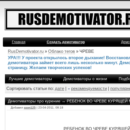
Главная
Создать демотиватор
Демо
RusDemotivator.ru
»
Облако тегов
» ЧРЕВЕ
УРА!!! У проекта открылось второе дыхание! Восстано
демотиватора займет всего лишь несколько минут. Дем
страницу. Желаем творческих успехов!
Лучшие демотиваторы
Демотиваторы о жизни
Подбо
Сортировать статьи по:
дате
|
рекомендуемости
|
популярн
Демотиваторы про курение
→
РЕБЕНОК ВО ЧРЕВЕ КУРЯЩЕЙ 
Добавил
ozon125
| 23-04-2011, 08:18
РЕБЕНОК ВО ЧРЕВЕ КУРЯЩЕЙ 