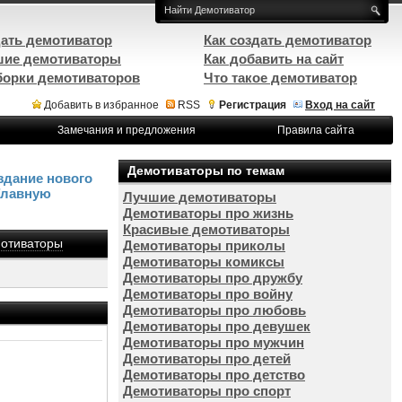
ать демотиватор
Как создать демотиватор
ие демотиваторы
Как добавить на сайт
орки демотиваторов
Что такое демотиватор
Добавить в избранное
RSS
Регистрация
Вход на сайт
Замечания и предложения
Правила сайта
Демотиваторы по темам
здание нового
Главную
Лучшие демотиваторы
Демотиваторы про жизнь
Красивые демотиваторы
отиваторы
Демотиваторы приколы
Демотиваторы комиксы
Демотиваторы про дружбу
Демотиваторы про войну
Демотиваторы про любовь
Демотиваторы про девушек
Демотиваторы про мужчин
Демотиваторы про детей
Демотиваторы про детство
Демотиваторы про спорт