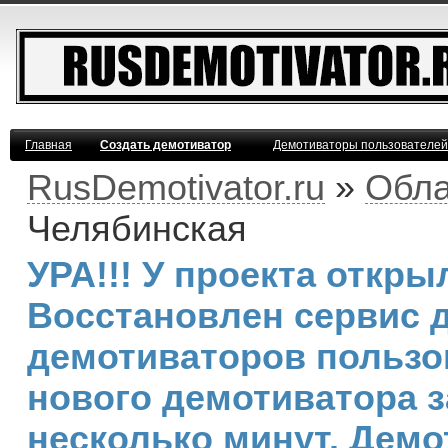
Главная
Создать демотиватор
Демотиваторы пользователей
RusDemotivator.ru
»
Обла
Челябинская
УРА!!! У проекта откр
Восстановлен сервис 
демотиваторов пользо
нового демотиватора з
несколько минут. Дем