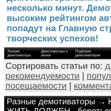
несколько минут. Демо
высоким рейтингом ав
попадут на Главную ст
творческих успехов!
Лучшие
Демотиваторы о
Подборки
демотиваторы
жизни
демотиваторов
Сортировать статьи по:
д
рекомендуемости
|
попул
посещаемости
|
коммент
Разные демотиваторы
→
ЖИТЬ,ДОЛЖЕН - бороться