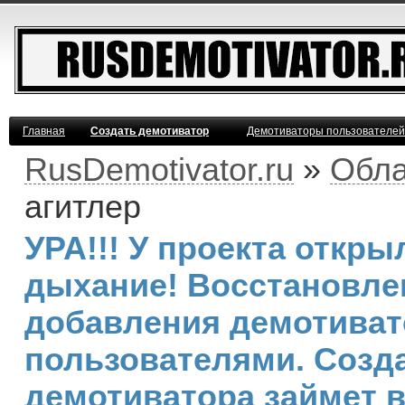
Главная
Создать демотиватор
Демотиваторы пользователей
RusDemotivator.ru
»
Обла
агитлер
УРА!!! У проекта откр
дыхание! Восстановле
добавления демотива
пользователями. Созд
демотиватора займет 