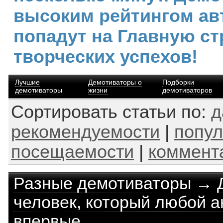
высоким рейтингом ав
попадут на Главную ст
творческих успехов!
Лучшие
Демотиваторы о
Подборки
демотиваторы
жизни
демотиваторов
Сортировать статьи по:
д
рекомендуемости
|
попул
посещаемости
|
коммент
Разные демотиваторы
→
человек, который любой а
впервые