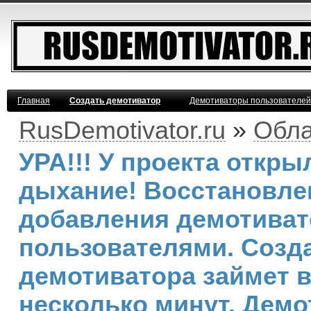
Главная
Создать демотиватор
Демотиваторы пользователей
RusDemotivator.ru
»
Обла
УРА!!! У проекта откр
дыхание! Восстановле
добавления демотива
пользователями. Созд
демотиватора займет 
несколько минут. Демо