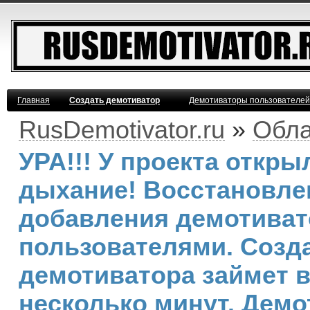
Главная
Создать демотиватор
Демотиваторы пользователей
RusDemotivator.ru
»
Обла
УРА!!! У проекта откр
дыхание! Восстановле
добавления демотива
пользователями. Созд
демотиватора займет 
несколько минут. Демо