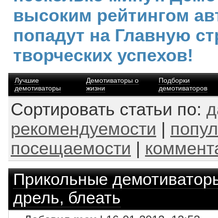
высоким рейтингом ав
попадут на Главную ст
творческих успехов!
Лучшие
Демотиваторы о
Подборки
демотиваторы
жизни
демотиваторов
Сортировать статьи по:
д
рекомендуемости
|
попул
посещаемости
|
коммент
Прикольные демотиватор
дрель, блеать