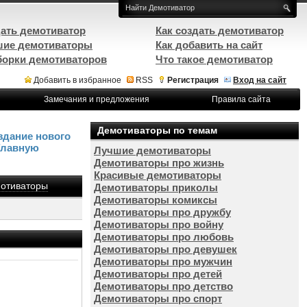
ать демотиватор
Как создать демотиватор
ие демотиваторы
Как добавить на сайт
орки демотиваторов
Что такое демотиватор
Добавить в избранное
RSS
Регистрация
Вход на сайт
Замечания и предложения
Правила сайта
Демотиваторы по темам
здание нового
Главную
Лучшие демотиваторы
Демотиваторы про жизнь
Красивые демотиваторы
отиваторы
Демотиваторы приколы
Демотиваторы комиксы
Демотиваторы про дружбу
Демотиваторы про войну
Демотиваторы про любовь
Демотиваторы про девушек
Демотиваторы про мужчин
Демотиваторы про детей
Демотиваторы про детство
Демотиваторы про спорт