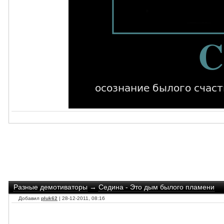
Разные демотиваторы
→
Седина - Это дым былого пламени
Добавил
pluk62
| 28-12-2011, 08:16