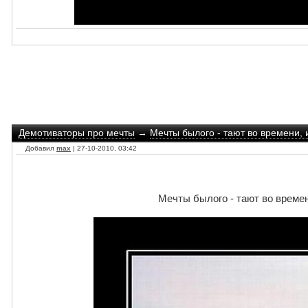
Демотиваторы про мечты
→
Мечты былого - тают во времени, 
Добавил
max
| 27-10-2010, 03:42
Мечты былого - тают во времен