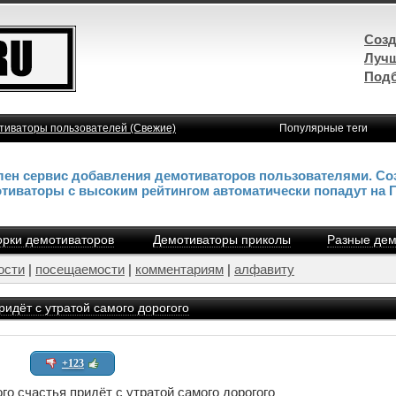
Созд
Лучш
Подб
тиваторы пользователей (Свежие)
Популярные теги
влен сервис добавления демотиваторов пользователями. Со
отиваторы с высоким рейтингом автоматически попадут на 
рки демотиваторов
Демотиваторы приколы
Разные дем
ости
|
посещаемости
|
комментариям
|
алфавиту
ридёт с утратой самого дорогого
+123
го счастья придёт с утратой самого дорогого