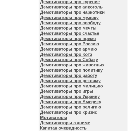
Демотиваторы про курение
Демотиваторы про алкоголь
Демотиваторы про наркотики
Демотиваторы про музыку
Демотиваторы про свободу
Демотиваторы про мечты
Демотиваторы про счастье
Демотиваторы про время
Демотиваторы про Россию
Демотиваторы про армию
Демотиваторы про Котэ
Демотиваторы про Собаку
Демотиваторы про животных
Демотиваторы про политику
Демотиваторы про работу
Демотиваторы про рекламу
Демотиваторы про милицию
Демотиваторы про игры
Демотиваторы про Украину
Демотиваторы про Америку
Демотиваторы про религию
Демотиваторы про кризис
Мотиваторы
Демотиваторы с аниме
Капитан очевидность