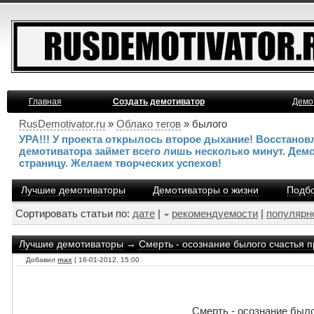
Главная
Создать демотиватор
Демо
RusDemotivator.ru
»
Облако тегов
» былого
УРА!!! У проекта открылось второе дыхание! Восстано
демотиватора займет всего лишь несколько минут. Дем
страницу. Желаем творческих успехов!
Лучшие демотиваторы
Демотиваторы о жизни
Подбо
Сортировать статьи по:
дате
|
рекомендуемости
|
популярн
Лучшие демотиваторы
→
Смерть - осознание былого счастья п
Добавил
max
| 16-01-2012, 15:00
Смерть - осознание было