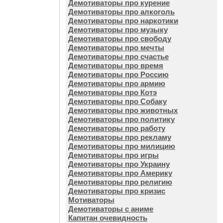
Демотиваторы про курение
Демотиваторы про алкоголь
Демотиваторы про наркотики
Демотиваторы про музыку
Демотиваторы про свободу
Демотиваторы про мечты
Демотиваторы про счастье
Демотиваторы про время
Демотиваторы про Россию
Демотиваторы про армию
Демотиваторы про Котэ
Демотиваторы про Собаку
Демотиваторы про животных
Демотиваторы про политику
Демотиваторы про работу
Демотиваторы про рекламу
Демотиваторы про милицию
Демотиваторы про игры
Демотиваторы про Украину
Демотиваторы про Америку
Демотиваторы про религию
Демотиваторы про кризис
Мотиваторы
Демотиваторы с аниме
Капитан очевидность