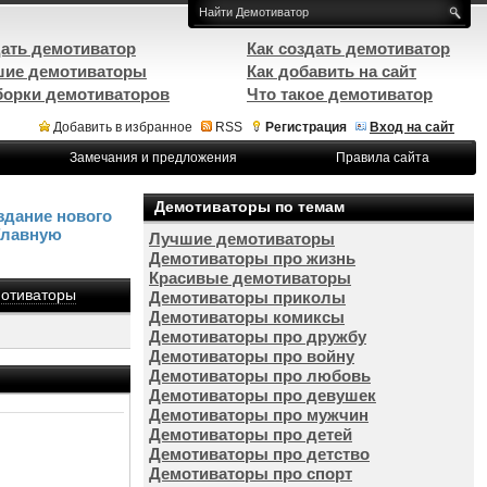
ать демотиватор
Как создать демотиватор
ие демотиваторы
Как добавить на сайт
орки демотиваторов
Что такое демотиватор
Добавить в избранное
RSS
Регистрация
Вход на сайт
Замечания и предложения
Правила сайта
Демотиваторы по темам
здание нового
Главную
Лучшие демотиваторы
Демотиваторы про жизнь
Красивые демотиваторы
отиваторы
Демотиваторы приколы
Демотиваторы комиксы
Демотиваторы про дружбу
Демотиваторы про войну
Демотиваторы про любовь
Демотиваторы про девушек
Демотиваторы про мужчин
Демотиваторы про детей
Демотиваторы про детство
Демотиваторы про спорт