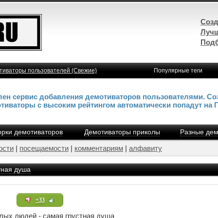
Созд
Лучш
Подб
тиваторы пользователей (Свежие)
Популярные теги
влен сервис добавления демотиваторов пользователями. Со
отиваторы с высоким рейтингом автоматически попадут на 
рки демотиваторов
Демотиваторы приколы
Разные дем
ости
|
посещаемости
|
комментариям
|
алфавиту
тная душа
+33
лых людей - самая грустная душа