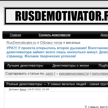
Главная
Создать демотиватор
Демо
RusDemotivator.ru
»
Облако тегов
» веселых
УРА!!! У проекта открылось второе дыхание! Восстано
демотиватора займет всего лишь несколько минут. Дем
страницу. Желаем творческих успехов!
Лучшие демотиваторы
Демотиваторы о жизни
Подбо
Сортировать статьи по:
дате
|
рекомендуемости
|
популярн
Разные демотиваторы
→
У самых веселых людей - самая грус
Добавил
Airen
| 18-07-2011, 01:09
У самых весе