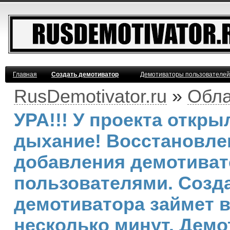
Главная
Создать демотиватор
Демотиваторы пользователей
RusDemotivator.ru
»
Обла
УРА!!! У проекта откр
дыхание! Восстановле
добавления демотива
пользователями. Созд
демотиватора займет 
несколько минут. Демо