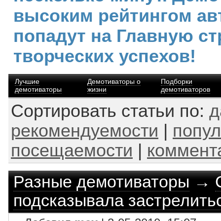
высоким рейтингом ав
попадут на Главную ст
творческих успехов!
Лучшие
Демотиваторы о
Подборки
демотиваторы
жизни
демотиваторов
Сортировать статьи по:
д
рекомендуемости
|
попул
посещаемости
|
коммент
Разные демотиваторы
→
подсказывала застрелитьс