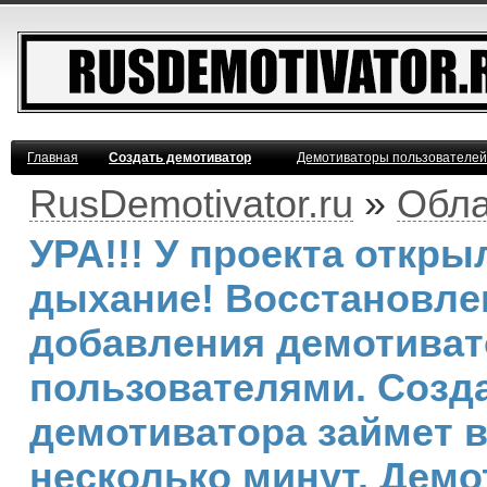
Главная
Создать демотиватор
Демотиваторы пользователей
RusDemotivator.ru
»
Обла
УРА!!! У проекта откр
дыхание! Восстановле
добавления демотива
пользователями. Созд
демотиватора займет 
несколько минут. Демо