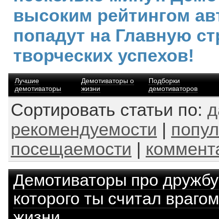
высоким рейтингом ав
попадут на Главную ст
творческих успехов!
Лучшие
Демотиваторы о
Подборки
демотиваторы
жизни
демотиваторов
Сортировать статьи по:
д
рекомендуемости
|
попул
посещаемости
|
коммент
Демотиваторы про дружбу
которого ты считал врагом
жизни