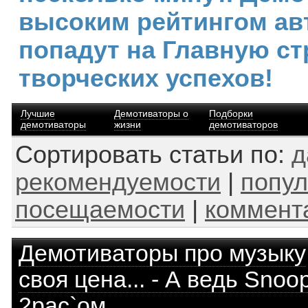
высоким рейтингом ав
попадут на Главную ст
творческих успехов!
Лучшие
Демотиваторы о
Подборки
демотиваторы
жизни
демотиваторов
Сортировать статьи по:
д
рекомендуемости
|
попул
посещаемости
|
коммент
Демотиваторы про музыку
своя цена... - А ведь Snoo
2pac`ом