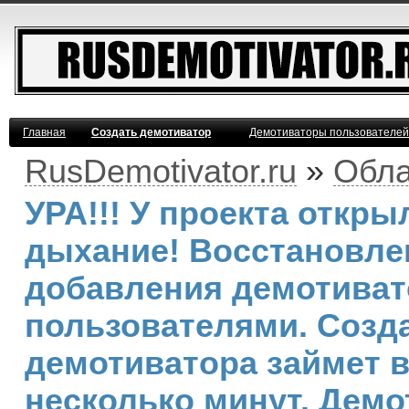
Главная
Создать демотиватор
Демотиваторы пользователей
RusDemotivator.ru
»
Обла
УРА!!! У проекта откр
дыхание! Восстановле
добавления демотива
пользователями. Созд
демотиватора займет 
несколько минут. Демо