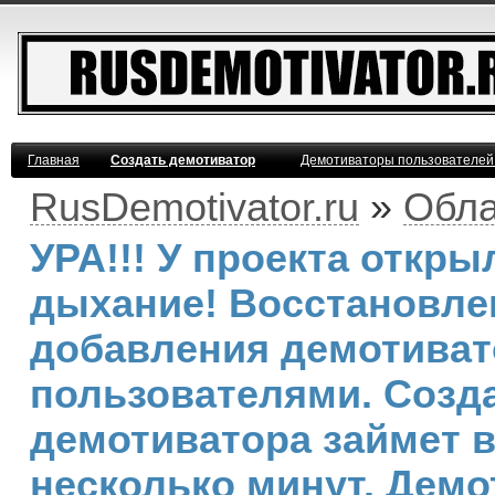
Главная
Создать демотиватор
Демотиваторы пользователей
RusDemotivator.ru
»
Обла
УРА!!! У проекта откр
дыхание! Восстановле
добавления демотива
пользователями. Созд
демотиватора займет 
несколько минут. Демо