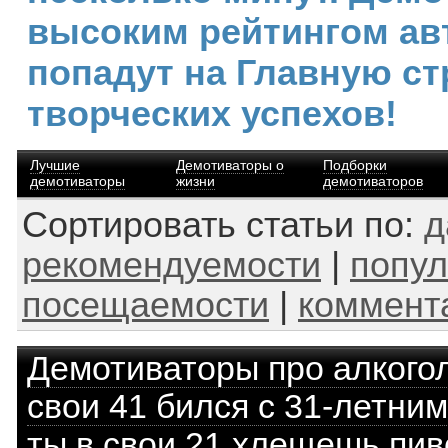
высоким рейтингом ав
попадут на Главную ст
творческих успехов!
Лучшие
Демотиваторы о
Подборки
демотиваторы
жизни
демотиваторов
Сортировать статьи по:
д
рекомендуемости
|
попул
посещаемости
|
коммент
Демотиваторы про алкого
свои 41 бился с 31-летни
ты в свои 21 хлещешь пив