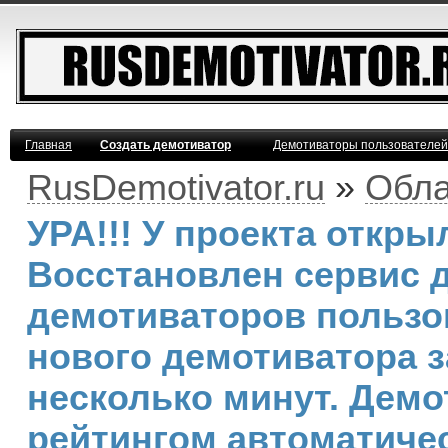
Главная
Создать демотиватор
Демотиваторы пользователей
RusDemotivator.ru
»
Обла
УРА!!! У проекта откр
Восстановлен сервис 
демотиваторов пользо
нового демотиватора з
несколько минут. Дем
рейтингом автоматичес