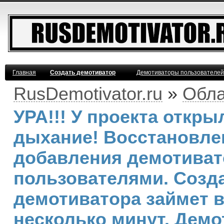
Главная
Создать демотиватор
Демотиваторы пользователей
RusDemotivator.ru
»
Обла
УРА!!! У проекта откр
дыхание! Восстановле
добавления демотива
пользователями. Созд
демотиватора займет 
несколько минут. Демо