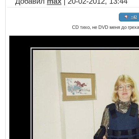
Добавил
max
| 20-02-2012, 13:44
+42
CD тихо, не DVD меня до греха