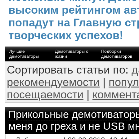
высоким рейтингом ав
попадут на Главную ст
творческих успехов!
Лучшие
Демотиваторы о
Подборки
демотиваторы
жизни
демотиваторов
Сортировать статьи по:
д
рекомендуемости
|
попул
посещаемости
|
коммент
Прикольные демотиватор
меня до греха и не USB м