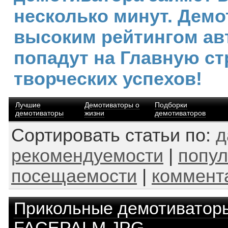
несколько минут. Демо
высоким рейтингом ав
попадут на Главную ст
творческих успехов!
Лучшие
Демотиваторы о
Подборки
демотиваторы
жизни
демотиваторов
Сортировать статьи по:
д
рекомендуемости
|
попул
посещаемости
|
коммент
Прикольные демотиватор
FACEPALM.JPG