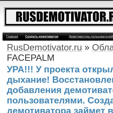
Главная
Создать демотиватор
Демотиваторы пользователей
RusDemotivator.ru
»
Обла
FACEPALM
УРА!!! У проекта откр
дыхание! Восстановле
добавления демотива
пользователями. Созд
демотиватора займет 