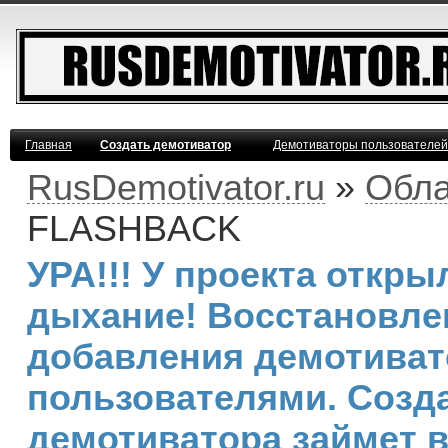
Главная
Создать демотиватор
Демотиваторы пользователей
RusDemotivator.ru
»
Обла
FLASHBACK
УРА!!! У проекта откр
дыхание! Восстановле
добавления демотива
пользователями. Созд
демотиватора займет 