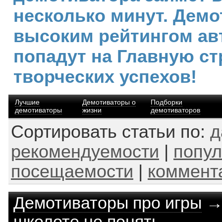
несколько минут. Демо
высоким рейтингом ав
попадут на Главную ст
творческих успехов!
Лучшие
Демотиваторы о
Подборки
демотиваторы
жизни
демотиваторов
Сортировать статьи по:
д
рекомендуемости
|
попул
посещаемости
|
коммент
Демотиваторы про игры
школоте не понять