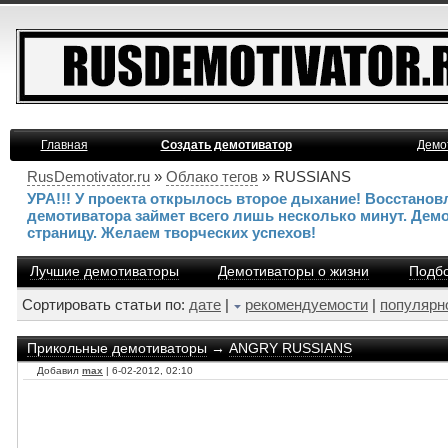
Главная
Создать демотиватор
Демо
RusDemotivator.ru
»
Облако тегов
» RUSSIANS
УРА!!! У проекта открылось второе дыхание! Восстано
демотиватора займет всего лишь несколько минут. Дем
страницу. Желаем творческих успехов!
Лучшие демотиваторы
Демотиваторы о жизни
Подбо
Сортировать статьи по:
дате
|
рекомендуемости
|
популярн
Прикольные демотиваторы
→
ANGRY RUSSIANS
Добавил
max
| 6-02-2012, 02:10