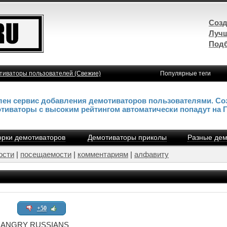
Созд
Лучш
Подб
тиваторы пользователей (Свежие)
Популярные теги
влен сервис добавления демотиваторов пользователями. Со
отиваторы с высоким рейтингом автоматически попадут на 
рки демотиваторов
Демотиваторы приколы
Разные дем
ости
|
посещаемости
|
комментариям
|
алфавиту
+50
ANGRY RUSSIANS