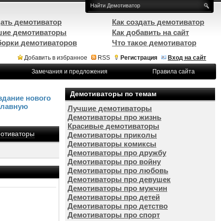
ать демотиватор
Как создать демотиватор
ие демотиваторы
Как добавить на сайт
орки демотиваторов
Что такое демотиватор
Добавить в избранное
RSS
Регистрация
Вход на сайт
Замечания и предложения
Правила сайта
Демотиваторы по темам
здание нового
Главную
Лучшие демотиваторы
Демотиваторы про жизнь
Красивые демотиваторы
отиваторы
Демотиваторы приколы
Демотиваторы комиксы
Демотиваторы про дружбу
Демотиваторы про войну
Демотиваторы про любовь
Демотиваторы про девушек
Демотиваторы про мужчин
Демотиваторы про детей
Демотиваторы про детство
Демотиваторы про спорт