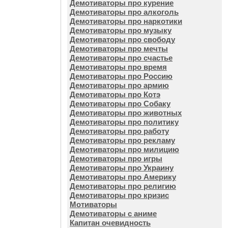
Демотиваторы про курение
Демотиваторы про алкоголь
Демотиваторы про наркотики
Демотиваторы про музыку
Демотиваторы про свободу
Демотиваторы про мечты
Демотиваторы про счастье
Демотиваторы про время
Демотиваторы про Россию
Демотиваторы про армию
Демотиваторы про Котэ
Демотиваторы про Собаку
Демотиваторы про животных
Демотиваторы про политику
Демотиваторы про работу
Демотиваторы про рекламу
Демотиваторы про милицию
Демотиваторы про игры
Демотиваторы про Украину
Демотиваторы про Америку
Демотиваторы про религию
Демотиваторы про кризис
Мотиваторы
Демотиваторы с аниме
Капитан очевидность