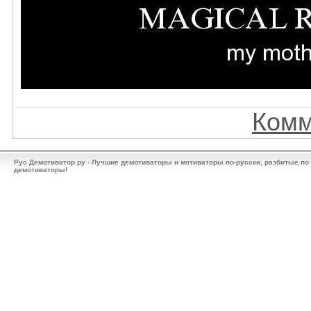
Комм
Рус Демотиватор.ру - Лучшие демотиваторы и мотиваторы по-русски, разбитые по
демотиваторы!