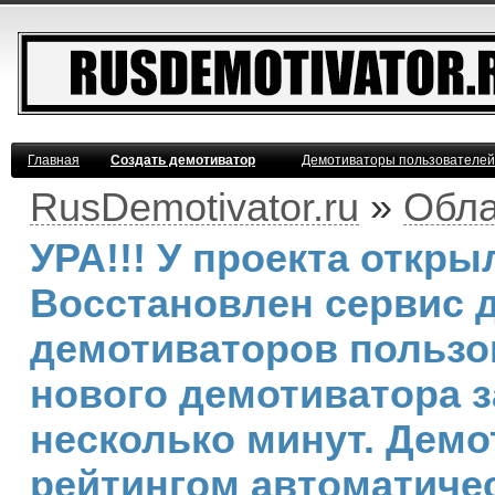
Главная
Создать демотиватор
Демотиваторы пользователей
RusDemotivator.ru
»
Обла
УРА!!! У проекта откр
Восстановлен сервис 
демотиваторов пользо
нового демотиватора з
несколько минут. Дем
рейтингом автоматичес