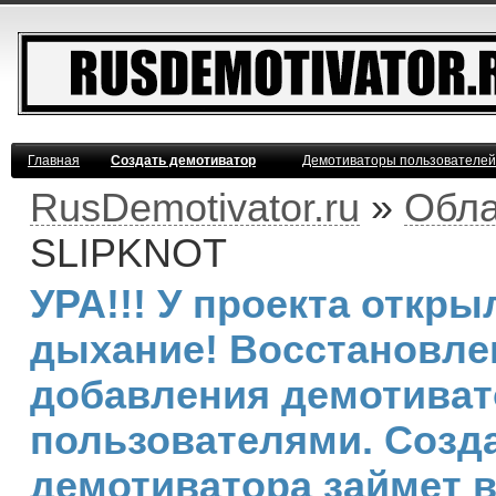
Главная
Создать демотиватор
Демотиваторы пользователей
RusDemotivator.ru
»
Обла
SLIPKNOT
УРА!!! У проекта откр
дыхание! Восстановле
добавления демотива
пользователями. Созд
демотиватора займет 