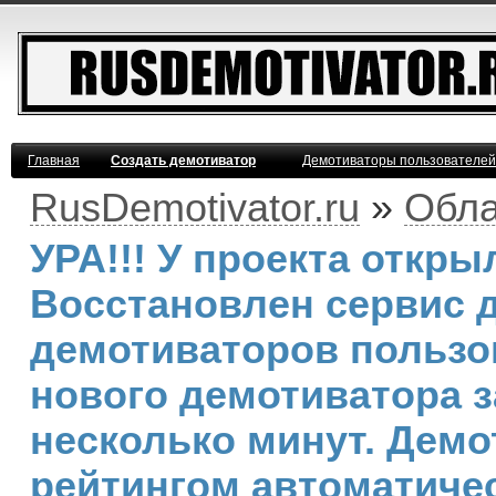
Главная
Создать демотиватор
Демотиваторы пользователей
RusDemotivator.ru
»
Обла
УРА!!! У проекта откр
Восстановлен сервис 
демотиваторов пользо
нового демотиватора з
несколько минут. Дем
рейтингом автоматиче