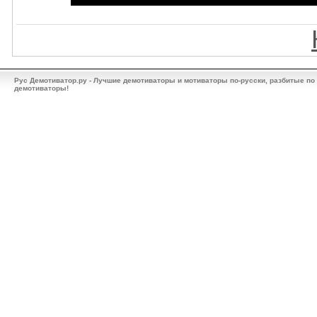
Рус Демотиватор.ру - Лучшие демотиваторы и мотиваторы по-русски, разбитые по
демотиваторы!