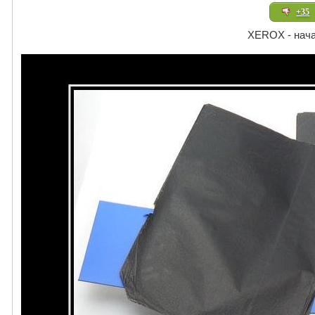
+35
XEROX - нач