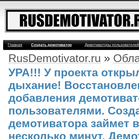
Главная
Создать демотиватор
Демотиваторы пользователей
RusDemotivator.ru
»
Обла
УРА!!! У проекта откр
дыхание! Восстановле
добавления демотива
пользователями. Созд
демотиватора займет 
несколько минут. Демо