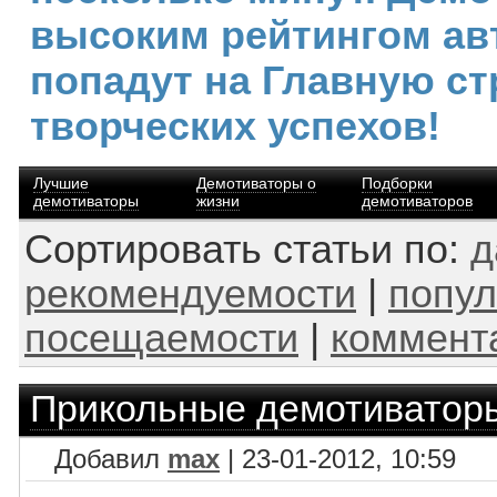
высоким рейтингом ав
попадут на Главную ст
творческих успехов!
Лучшие
Демотиваторы о
Подборки
демотиваторы
жизни
демотиваторов
Сортировать статьи по:
д
рекомендуемости
|
попул
посещаемости
|
коммент
Прикольные демотиватор
Добавил
max
| 23-01-2012, 10:59