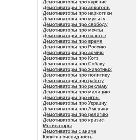
Демотиваторы про курение
Демотиваторы про алкоголь
Демотиваторы про наркотики
Демотиваторы про музыку
Демотиваторы про свободу
Демотиваторы про мечты
Демотиваторы про счастье
Демотиваторы про время
Демотиваторы про Россию
Демотиваторы про армию
Демотиваторы про Котэ
Демотиваторы про Собаку
Демотиваторы про животных
Демотиваторы про политику
Демотиваторы про работу
Демотиваторы про рекламу
Демотиваторы про милицию
Демотиваторы про игры
Демотиваторы про Украину
Демотиваторы про Америку
Демотиваторы про религию
Демотиваторы про кризис
Мотиваторы
Демотиваторы с аниме
Капитан очевидность