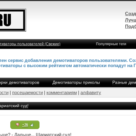
Созд
Лучш
Подб
тиваторы пользователей (Свежие)
Популярные теги
влен сервис добавления демотиваторов пользователями. Со
отиваторы с высоким рейтингом автоматически попадут на 
рки демотиваторов
Демотиваторы приколы
Разные дем
ости
|
посещаемости
|
комментариям
|
алфавиту
ариатский суд!
+26
ьше? - Дальше... Шариатский суд!