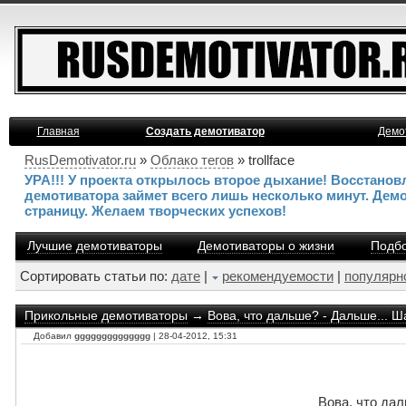
Главная
Создать демотиватор
Демо
RusDemotivator.ru
»
Облако тегов
» trollface
УРА!!! У проекта открылось второе дыхание! Восстано
демотиватора займет всего лишь несколько минут. Дем
страницу. Желаем творческих успехов!
Лучшие демотиваторы
Демотиваторы о жизни
Подбо
Сортировать статьи по:
дате
|
рекомендуемости
|
популярн
Прикольные демотиваторы
→
Вова, что дальше? - Дальше... Ш
Добавил
gggggggggggggg
| 28-04-2012, 15:31
Вова, что дал