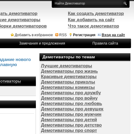
ать демотиватор
Как создать демотиватор
ие демотиваторы
Как добавить на сайт
орки демотиваторов
Что такое демотиватор
Добавить в избранное
RSS
Регистрация
Вход на сайт
Замечания и предложения
Правила сайта
Демотиваторы по темам
здание нового
Главную
Лучшие демотиваторы
Демотиваторы про жизнь
Красивые демотиваторы
отиваторы
Демотиваторы приколы
Демотиваторы комиксы
Демотиваторы про дружбу
Демотиваторы про войну
Демотиваторы про любовь
Демотиваторы про девушек
Демотиваторы про мужчин
Демотиваторы про детей
Демотиваторы про детство
Демотиваторы про спорт