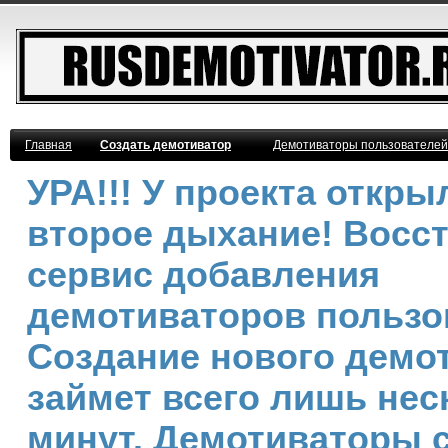
Главная
Создать демотиватор
Демотиваторы пользователей
УРА!!! У проекта откры
второе дыхание! Восс
сервис добавления
демотиваторов пользо
Создание нового демо
займет всего лишь нес
минут. Демотиваторы 