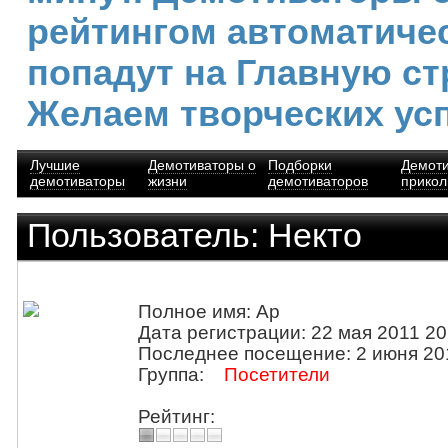
рейтингом автоматиче
попадут на Главную ст
Желаем творческих ус
Лучшие
Демотиваторы о
Подборки
Демот
демотиваторы
жизни
демотиваторов
прико
Пользователь: Некто
Полное имя: Ар
Дата регистрации: 22 мая 2011 20
Последнее посещение: 2 июня 20
Группа:
Посетители
Рейтинг: