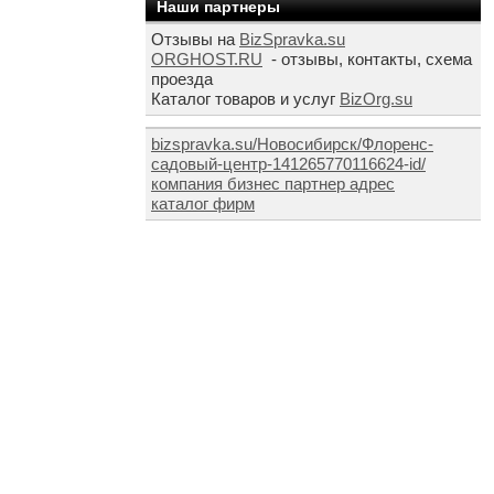
Наши партнеры
Отзывы на
BizSpravka.su
ORGHOST.RU
- отзывы, контакты, схема
проезда
Каталог товаров и услуг
BizOrg.su
bizspravka.su/Новосибирск/Флоренс-
садовый-центр-141265770116624-id/
компания бизнес партнер адрес
каталог фирм