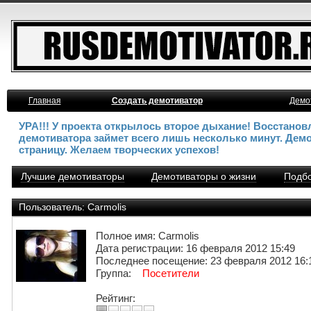
Главная
Создать демотиватор
Демо
УРА!!! У проекта открылось второе дыхание! Восстано
демотиватора займет всего лишь несколько минут. Дем
страницу. Желаем творческих успехов!
Лучшие демотиваторы
Демотиваторы о жизни
Подбо
Пользователь: Carmolis
Полное имя: Carmolis
Дата регистрации: 16 февраля 2012 15:49
Последнее посещение: 23 февраля 2012 16:
Группа:
Посетители
Рейтинг: