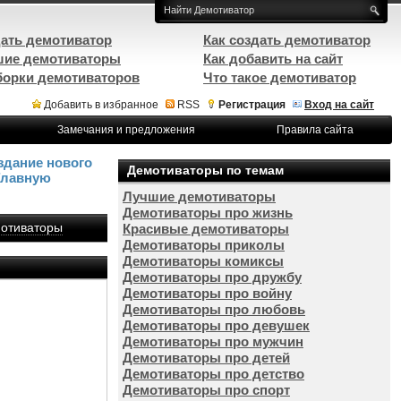
ать демотиватор
Как создать демотиватор
ие демотиваторы
Как добавить на сайт
орки демотиваторов
Что такое демотиватор
Добавить в избранное
RSS
Регистрация
Вход на сайт
Замечания и предложения
Правила сайта
здание нового
Демотиваторы по темам
Главную
Лучшие демотиваторы
Демотиваторы про жизнь
отиваторы
Красивые демотиваторы
Демотиваторы приколы
Демотиваторы комиксы
Демотиваторы про дружбу
Демотиваторы про войну
Демотиваторы про любовь
Демотиваторы про девушек
Демотиваторы про мужчин
Демотиваторы про детей
Демотиваторы про детство
Демотиваторы про спорт