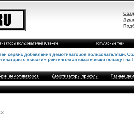
Созд
Лучш
Подб
тиваторы пользователей (Свежие)
Популярные теги
влен сервис добавления демотиваторов пользователями. Со
отиваторы с высоким рейтингом автоматически попадут на 
рки демотиваторов
Демотиваторы приколы
Разные дем
13