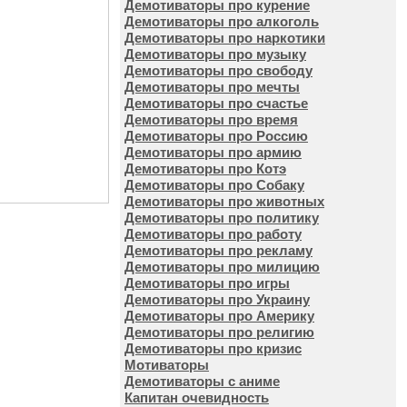
Демотиваторы про курение
Демотиваторы про алкоголь
Демотиваторы про наркотики
Демотиваторы про музыку
Демотиваторы про свободу
Демотиваторы про мечты
Демотиваторы про счастье
Демотиваторы про время
Демотиваторы про Россию
Демотиваторы про армию
Демотиваторы про Котэ
Демотиваторы про Собаку
Демотиваторы про животных
Демотиваторы про политику
Демотиваторы про работу
Демотиваторы про рекламу
Демотиваторы про милицию
Демотиваторы про игры
Демотиваторы про Украину
Демотиваторы про Америку
Демотиваторы про религию
Демотиваторы про кризис
Мотиваторы
Демотиваторы с аниме
Капитан очевидность