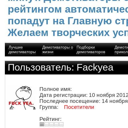
рейтингом автоматиче
попадут на Главную ст
Желаем творческих ус
Лучшие
Демотиваторы о
Подборки
Демот
демотиваторы
жизни
демотиваторов
прико
Пользователь: Fackyea
Полное имя:
Дата регистрации: 10 ноября 2012
Последнее посещение: 14 ноября
Группа:
Посетители
Рейтинг: