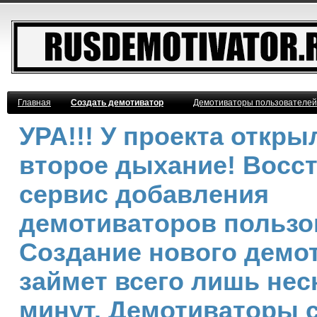
Главная
Создать демотиватор
Демотиваторы пользователей
УРА!!! У проекта откры
второе дыхание! Восс
сервис добавления
демотиваторов пользо
Создание нового демо
займет всего лишь нес
минут. Демотиваторы 