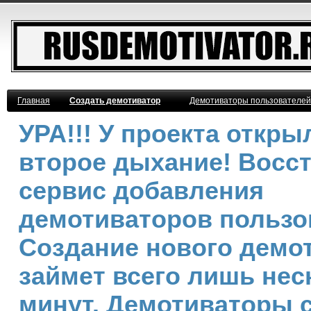
Главная
Создать демотиватор
Демотиваторы пользователей
УРА!!! У проекта откры
второе дыхание! Восс
сервис добавления
демотиваторов пользо
Создание нового демо
займет всего лишь нес
минут. Демотиваторы 