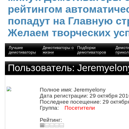
рейтингом автоматиче
попадут на Главную ст
Желаем творческих ус
Лучшие
Демотиваторы о
Подборки
Демот
демотиваторы
жизни
демотиваторов
прико
Пользователь: Jeremyelon
Полное имя: Jeremyelony
Дата регистрации: 29 октября 201
Последнее посещение: 29 октября
Группа:
Посетители
Рейтинг: