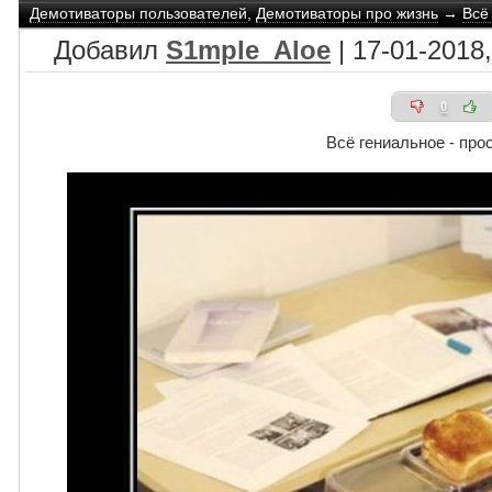
Демотиваторы пользователей
,
Демотиваторы про жизнь
→
Всё
Добавил
S1mple_Aloe
| 17-01-2018,
0
Всё гениальное - про