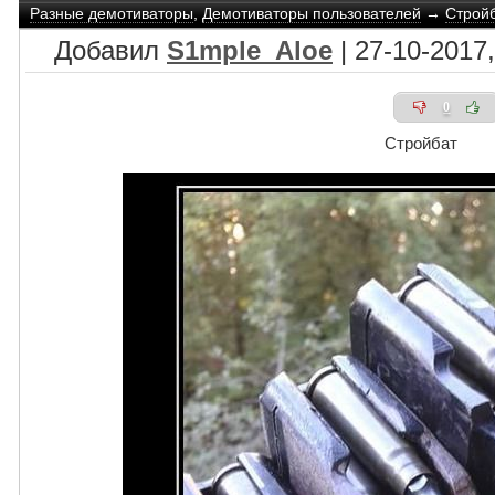
Разные демотиваторы
,
Демотиваторы пользователей
→
Строй
Добавил
S1mple_Aloe
| 27-10-2017,
0
Стройбат