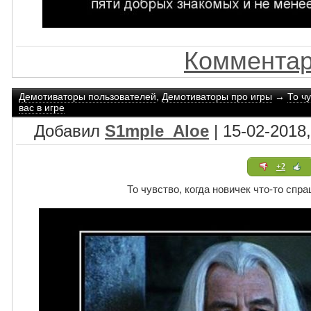
Комментар
Демотиваторы пользователей
,
Демотиваторы про игры
→
То чу
вас в игре
Добавил
S1mple_Aloe
| 15-02-2018,
+2
То чувство, когда новичек что-то спра