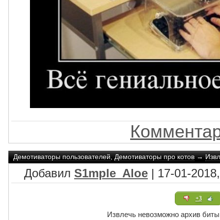
Комментар
Демотиваторы пользователей
,
Демотиваторы про котов
→
Извл
Добавил
S1mple_Aloe
| 17-01-2018,
+3
Извлечь невозможно архив битый.