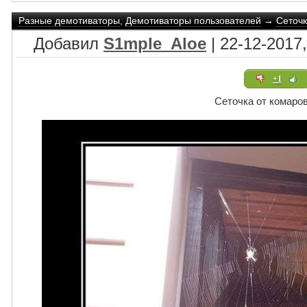
Разные демотиваторы
,
Демотиваторы пользователей
→
Сеточк
Добавил
S1mple_Aloe
| 22-12-2017,
+1
Сеточка от комаро