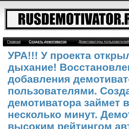
Главная
Создать демотиватор
Демотиваторы пользователей
УРА!!! У проекта откр
дыхание! Восстановле
добавления демотива
пользователями. Созд
демотиватора займет 
несколько минут. Демо
высоким рейтингом ав