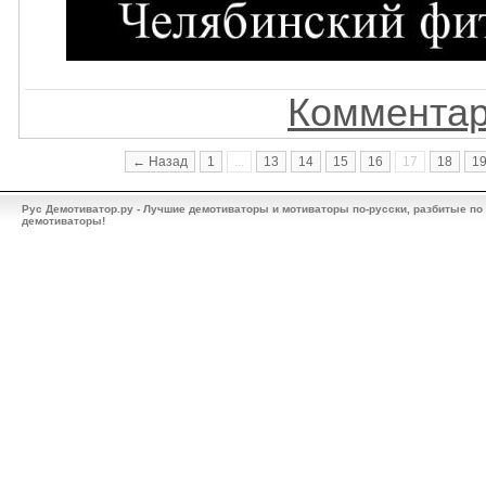
Комментар
← Назад
1
...
13
14
15
16
17
18
1
Рус Демотиватор.ру - Лучшие демотиваторы и мотиваторы по-русски, разбитые по
демотиваторы!