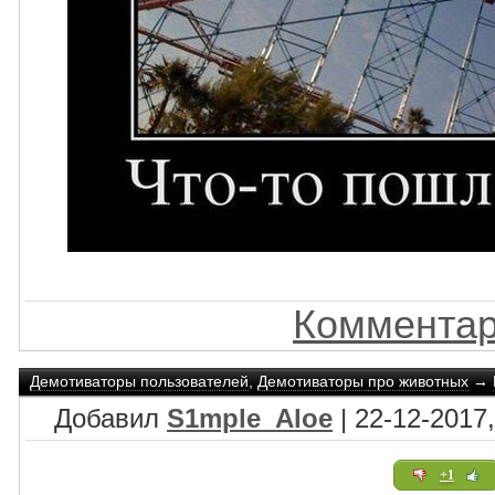
Комментар
Демотиваторы пользователей
,
Демотиваторы про животных
→
Добавил
S1mple_Aloe
| 22-12-2017,
+1