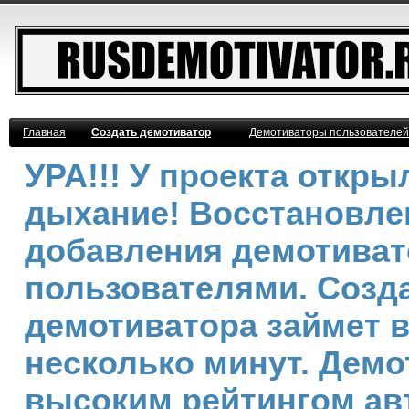
Главная
Создать демотиватор
Демотиваторы пользователей
УРА!!! У проекта откр
дыхание! Восстановле
добавления демотива
пользователями. Созд
демотиватора займет 
несколько минут. Демо
высоким рейтингом ав