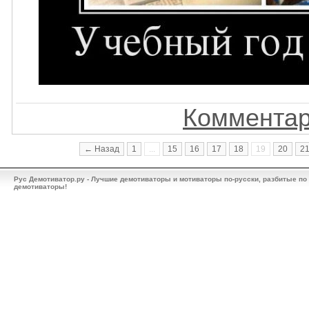
Комментар
← Назад
1
...
15
16
17
18
19
20
2
Рус Демотиватор.ру - Лучшие демотиваторы и мотиваторы по-русски, разбитые по
демотиваторы!