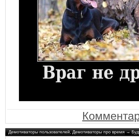
Комментар
Демотиваторы пользователей
,
Демотиваторы про время
→
Буд