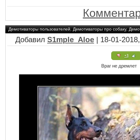
Комментар
Демотиваторы пользователей
,
Демотиваторы про собаку
,
Демо
Добавил
S1mple_Aloe
| 18-01-2018,
+3
Враг не дремлет