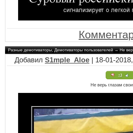
Комментар
Разные демотиваторы
,
Демотиваторы пользователей
→
Не вер
Добавил
S1mple_Aloe
| 18-01-2018,
+3
Не верь глазам сво