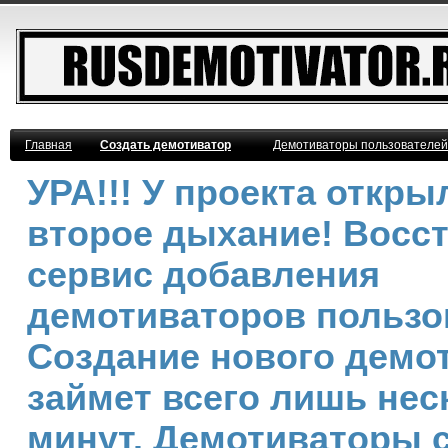
Главная
Создать демотиватор
Демотиваторы пользователей
УРА!!! У проекта откры
второе дыхание! Восс
сервис добавления
демотиваторов пользо
Создание нового демо
займет всего лишь нес
минут. Демотиваторы 