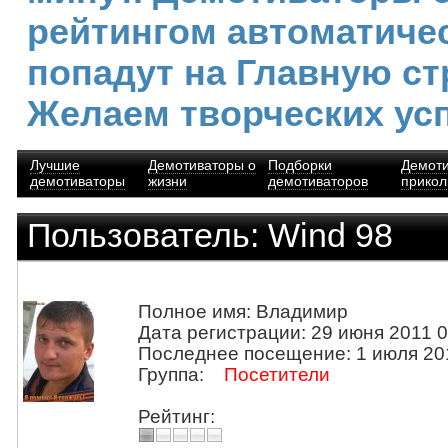
рейтингом автоматиче
попадут на Главную ст
Желаем творческих ус
Лучшие
Демотиваторы о
Подборки
Демот
демотиваторы
жизни
демотиваторов
прико
Пользователь: Wind 98
Полное имя: Владимир
Дата регистрации: 29 июня 2011 0
Последнее посещение: 1 июля 20
Группа:
Посетители
Рейтинг: