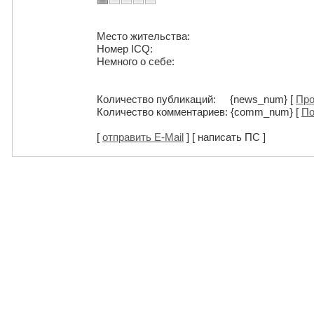
Место жительства:
Номер ICQ:
Немного о себе:
Количество публикаций: {news_num} [
Про
Количество комментариев: {comm_num} [
По
[
отправить E-Mail
] [ написать ПС ]