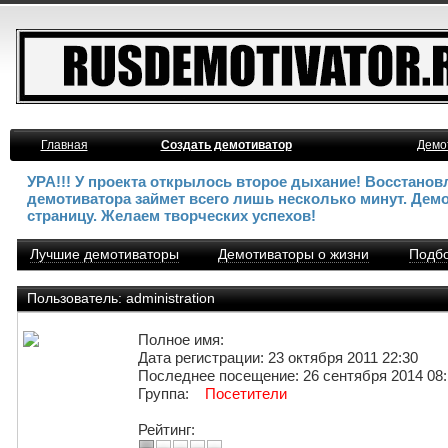
Главная
Создать демотиватор
Демо
УРА!!! У проекта открылось второе дыхание! Восстано
демотиватора займет всего лишь несколько минут. Дем
страницу. Желаем творческих успехов!
Лучшие демотиваторы
Демотиваторы о жизни
Подбо
Пользователь: administration
Полное имя:
Дата регистрации: 23 октября 2011 22:30
Последнее посещение: 26 сентября 2014 08:
Группа:
Посетители
Рейтинг: