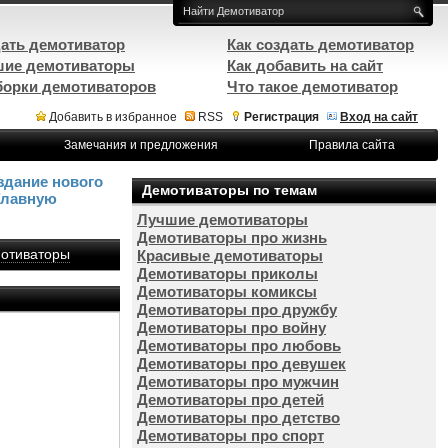
ать демотиватор
Как создать демотиватор
ие демотиваторы
Как добавить на сайт
орки демотиваторов
Что такое демотиватор
Добавить в избранное
RSS
Регистрация
Вход на сайт
Замечания и предложения
Правила сайта
здание нового
Демотиваторы по темам
Главную
Лучшие демотиваторы
Демотиваторы про жизнь
отиваторы
Красивые демотиваторы
Демотиваторы приколы
Демотиваторы комиксы
Демотиваторы про дружбу
Демотиваторы про войну
Демотиваторы про любовь
Демотиваторы про девушек
Демотиваторы про мужчин
Демотиваторы про детей
Демотиваторы про детство
Демотиваторы про спорт