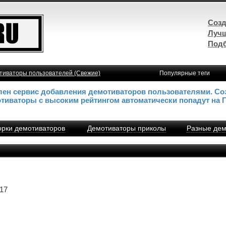
Созд
Лучш
Подб
тиваторы пользователей (Свежие)
Популярные теги
влен сервис добавления демотиваторов пользователями. Со
отиваторы с высоким рейтингом автоматически попадут на 
рки демотиваторов
Демотиваторы приколы
Разные дем
17