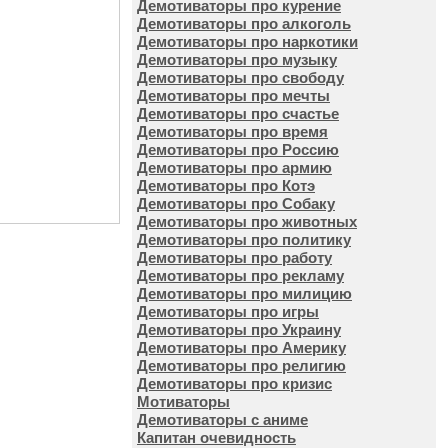
Демотиваторы про курение
Демотиваторы про алкоголь
Демотиваторы про наркотики
Демотиваторы про музыку
Демотиваторы про свободу
Демотиваторы про мечты
Демотиваторы про счастье
Демотиваторы про время
Демотиваторы про Россию
Демотиваторы про армию
Демотиваторы про Котэ
Демотиваторы про Собаку
Демотиваторы про животных
Демотиваторы про политику
Демотиваторы про работу
Демотиваторы про рекламу
Демотиваторы про милицию
Демотиваторы про игры
Демотиваторы про Украину
Демотиваторы про Америку
Демотиваторы про религию
Демотиваторы про кризис
Мотиваторы
Демотиваторы с аниме
Капитан очевидность