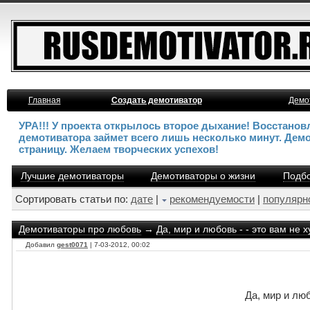
Главная
Создать демотиватор
Демо
УРА!!! У проекта открылось второе дыхание! Восстано
демотиватора займет всего лишь несколько минут. Дем
страницу. Желаем творческих успехов!
Лучшие демотиваторы
Демотиваторы о жизни
Подбо
Сортировать статьи по:
дате
|
рекомендуемости
|
популярн
Демотиваторы про любовь
→
Да, мир и любовь - - это вам не 
Добавил
gest0071
| 7-03-2012, 00:02
Да, мир и люб