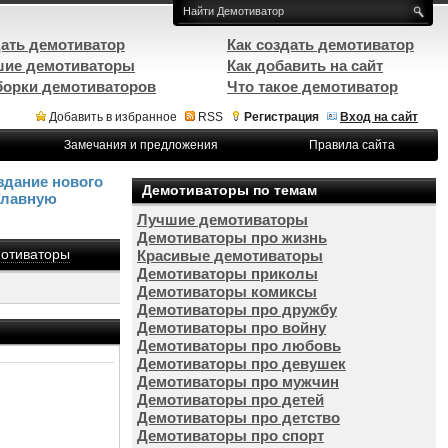
ать демотиватор
Как создать демотиватор
ие демотиваторы
Как добавить на сайт
орки демотиваторов
Что такое демотиватор
Добавить в избранное
RSS
Регистрация
Вход на сайт
Замечания и предложения
Правила сайта
здание нового
Демотиваторы по темам
Главную
Лучшие демотиваторы
Демотиваторы про жизнь
отиваторы
Красивые демотиваторы
Демотиваторы приколы
Демотиваторы комиксы
Демотиваторы про дружбу
Демотиваторы про войну
Демотиваторы про любовь
Демотиваторы про девушек
Демотиваторы про мужчин
Демотиваторы про детей
Демотиваторы про детство
Демотиваторы про спорт