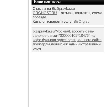
Наши партнеры
Отзывы на
BizSpravka.su
ORGHOST.RU
- отзывы, контакты, схема
проезда
Каталог товаров и услуг
BizOrg.su
bizspravka.su/Москва/Евросеть-сеть-
салонов-связи-70000001017184764-id/
кафе бульвар адрес официального сайта
ломбарды ленинский административный
округ