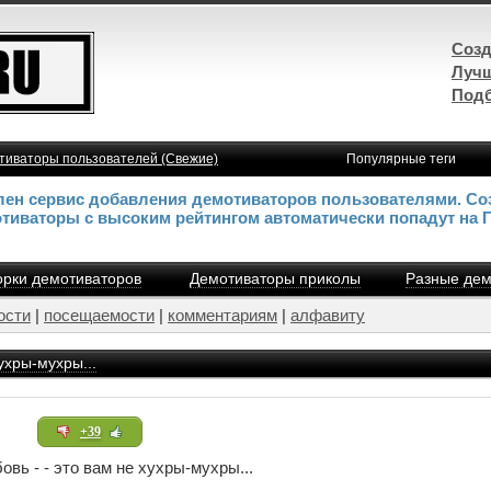
Созд
Лучш
Подб
тиваторы пользователей (Свежие)
Популярные теги
влен сервис добавления демотиваторов пользователями. Со
отиваторы с высоким рейтингом автоматически попадут на 
рки демотиваторов
Демотиваторы приколы
Разные дем
ости
|
посещаемости
|
комментариям
|
алфавиту
хухры-мухры...
+39
овь - - это вам не хухры-мухры...