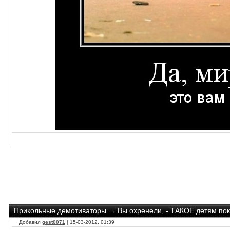
Прикольные демотиваторы
→
Вы охренели, - ТАКОЕ детям пок
Добавил
gest0071
| 15-03-2012, 01:39