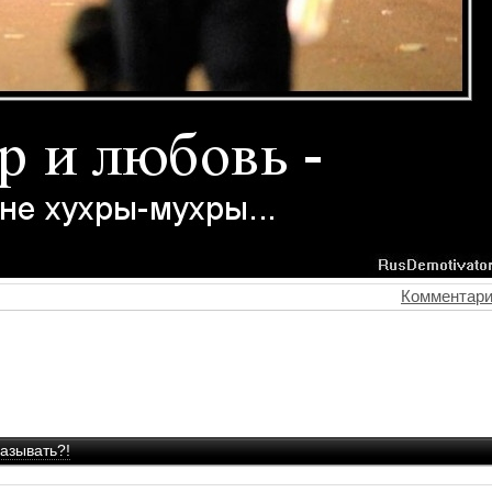
Комментари
азывать?!