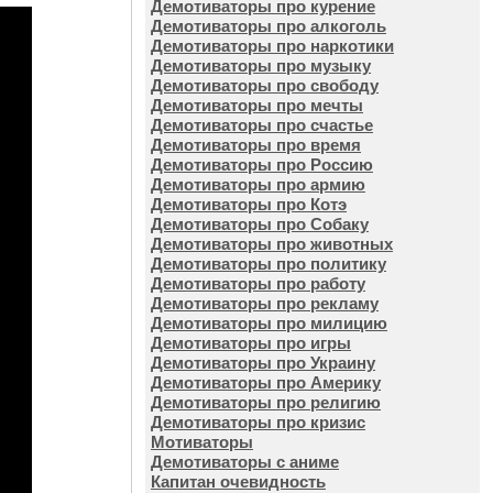
Демотиваторы про курение
Демотиваторы про алкоголь
Демотиваторы про наркотики
Демотиваторы про музыку
Демотиваторы про свободу
Демотиваторы про мечты
Демотиваторы про счастье
Демотиваторы про время
Демотиваторы про Россию
Демотиваторы про армию
Демотиваторы про Котэ
Демотиваторы про Собаку
Демотиваторы про животных
Демотиваторы про политику
Демотиваторы про работу
Демотиваторы про рекламу
Демотиваторы про милицию
Демотиваторы про игры
Демотиваторы про Украину
Демотиваторы про Америку
Демотиваторы про религию
Демотиваторы про кризис
Мотиваторы
Демотиваторы с аниме
Капитан очевидность