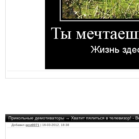
Прикольные демотиваторы
→
Хватит пялиться в телевизор! - 
Добавил
gest0071
| 16-03-2012, 18:38