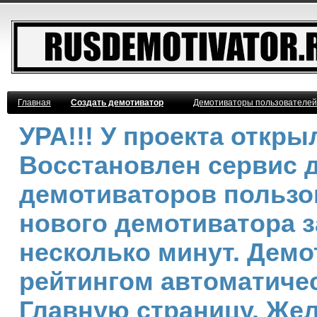
Главная
Создать демотиватор
Демотиваторы пользователей
УРА!!! У проекта откр
Восстановлен сервис 
демотиваторов пользо
нового демотиватора з
несколько минут. Дем
рейтингом автоматичес
Главную страницу. Же