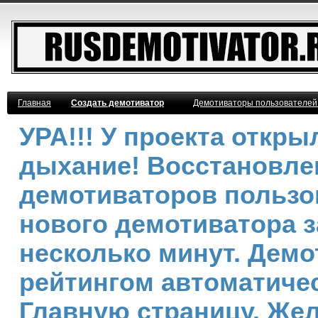
Главная
Создать демотиватор
Демотиваторы пользователей
УРА!!! У проекта откр
дыхание! Восстановле
демотиваторов пользо
нового демотиватора з
несколько минут. Дем
рейтингом автоматичес
Главную страницу. Же