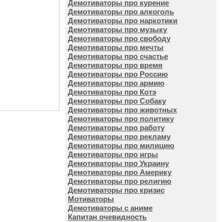
Демотиваторы про курение
Демотиваторы про алкоголь
Демотиваторы про наркотики
Демотиваторы про музыку
Демотиваторы про свободу
Демотиваторы про мечты
Демотиваторы про счастье
Демотиваторы про время
Демотиваторы про Россию
Демотиваторы про армию
Демотиваторы про Котэ
Демотиваторы про Собаку
Демотиваторы про животных
Демотиваторы про политику
Демотиваторы про работу
Демотиваторы про рекламу
Демотиваторы про милицию
Демотиваторы про игры
Демотиваторы про Украину
Демотиваторы про Америку
Демотиваторы про религию
Демотиваторы про кризис
Мотиваторы
Демотиваторы с аниме
Капитан очевидность