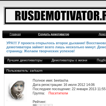
Главная
Создать демотиватор
Демо
УРА!!! У проекта открылось второе дыхание! Восстано
демотиватора займет всего лишь несколько минут. Дем
страницу. Желаем творческих успехов!
Лучшие демотиваторы
Демотиваторы о жизни
Подбо
Пользователь: zarkazm
Полное имя: beetasha
Дата регистрации: 16 июля 2012 14:06
Последнее посещение: 22 января 2013 11:55
Группа:
Посетители
Рейтинг: