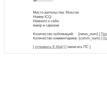
Место жительства: Moscow
Номер ICQ:
Немного о себе:
юмор и сарказм
Количество публикаций: {news_num} [
Про
Количество комментариев: {comm_num} [
По
[
отправить E-Mail
] [ написать ПС ]