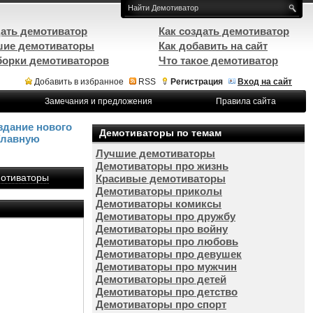
ать демотиватор
Как создать демотиватор
ие демотиваторы
Как добавить на сайт
орки демотиваторов
Что такое демотиватор
Добавить в избранное
RSS
Регистрация
Вход на сайт
Замечания и предложения
Правила сайта
здание нового
Демотиваторы по темам
Главную
Лучшие демотиваторы
Демотиваторы про жизнь
отиваторы
Красивые демотиваторы
Демотиваторы приколы
Демотиваторы комиксы
Демотиваторы про дружбу
Демотиваторы про войну
Демотиваторы про любовь
Демотиваторы про девушек
Демотиваторы про мужчин
Демотиваторы про детей
Демотиваторы про детство
Демотиваторы про спорт