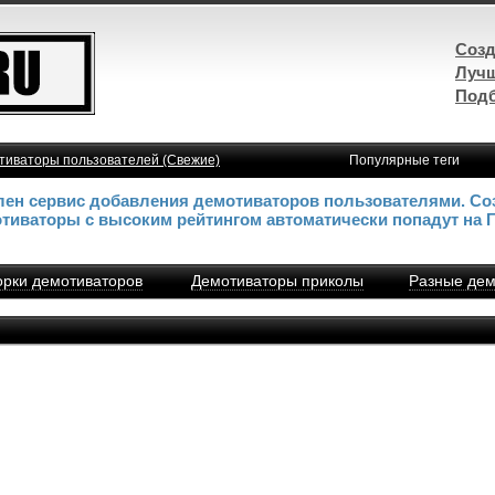
Созд
Лучш
Подб
тиваторы пользователей (Свежие)
Популярные теги
влен сервис добавления демотиваторов пользователями. Со
отиваторы с высоким рейтингом автоматически попадут на 
рки демотиваторов
Демотиваторы приколы
Разные дем