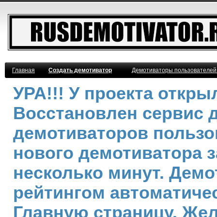
Главная
Создать демотиватор
Демотиваторы пользователей
УРА!!! У проекта откр
Восстановлен сервис 
демотиваторов пользо
нового демотиватора з
несколько минут. Дем
рейтингом автоматичес
Главную страницу. Же