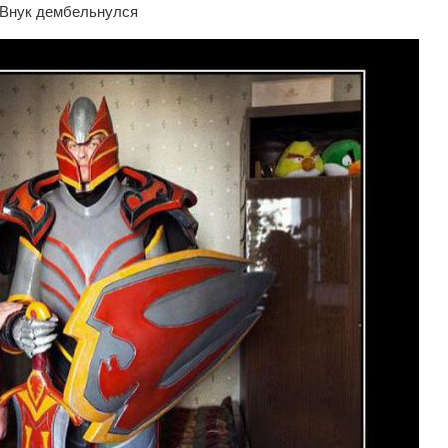
Внук дембельнулся