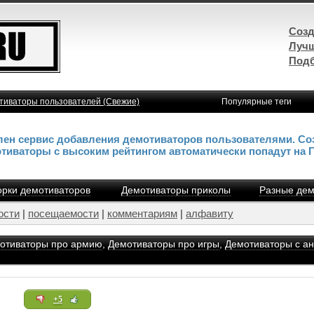
Созд
Лучш
Подб
тиваторы пользователей (Свежие)
Популярные теги
влен сервис добавления демотиваторов пользователями. Со
отиваторы с высоким рейтингом автоматически попадут на 
рки демотиваторов
Демотиваторы приколы
Разные дем
ости
|
посещаемости
|
комментариям
|
алфавиту
отиваторы про армию
,
Демотиваторы про игры
,
Демотиваторы с а
+5