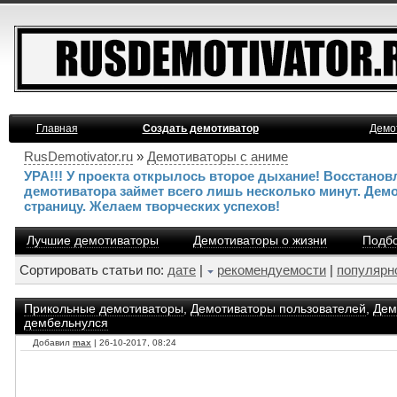
Главная
Создать демотиватор
Демо
RusDemotivator.ru
»
Демотиваторы с аниме
УРА!!! У проекта открылось второе дыхание! Восстано
демотиватора займет всего лишь несколько минут. Дем
страницу. Желаем творческих успехов!
Лучшие демотиваторы
Демотиваторы о жизни
Подбо
Сортировать статьи по:
дате
|
рекомендуемости
|
популярн
Прикольные демотиваторы
,
Демотиваторы пользователей
,
Дем
дембельнулся
Добавил
max
| 26-10-2017, 08:24