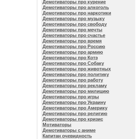
Демотиваторы про курение
Демотиваторы про алкоголь
Демотиваторы про наркотики
Демотиваторы про музыку
Демотиваторы про свободу
Демотиваторы про мечты
Демотиваторы про счастье
Демотиваторы про время
Демотиваторы про Россию
Демотиваторы про армию
Демотиваторы про Котэ
Демотиваторы про Собаку
Демотиваторы про животных
Демотиваторы про политику
Демотиваторы про работу
Демотиваторы про рекламу
Демотиваторы про милицию
Демотиваторы про игры
Демотиваторы про Украину
Демотиваторы про Америку
Демотиваторы про религию
Демотиваторы про кризис
Мотиваторы
Демотиваторы с аниме
Капитан очевидность