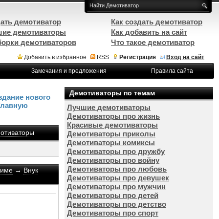
ать демотиватор
Как создать демотиватор
ие демотиваторы
Как добавить на сайт
орки демотиваторов
Что такое демотиватор
Добавить в избранное
RSS
Регистрация
Вход на сайт
Замечания и предложения
Правила сайта
Демотиваторы по темам
здание нового
Главную
Лучшие демотиваторы
Демотиваторы про жизнь
Красивые демотиваторы
отиваторы
Демотиваторы приколы
Демотиваторы комиксы
Демотиваторы про дружбу
Демотиваторы про войну
Демотиваторы про любовь
ниме
→
Внук
Демотиваторы про девушек
Демотиваторы про мужчин
Демотиваторы про детей
Демотиваторы про детство
Демотиваторы про спорт