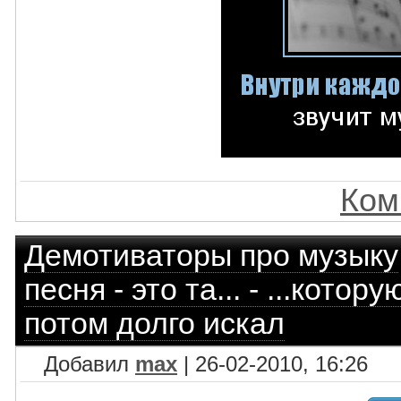
Ком
Демотиваторы про музыку
песня - это та... - ...кото
потом долго искал
Добавил
max
| 26-02-2010, 16:26