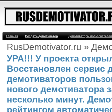
Главная
Создать демотиватор
Демотиваторы пользователей
RusDemotivator.ru
»
Демо
УРА!!! У проекта откр
Восстановлен сервис 
демотиваторов пользо
нового демотиватора з
несколько минут. Дем
рейтингом автоматичес