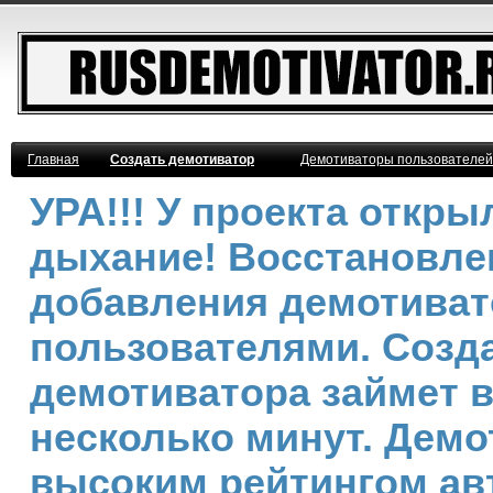
Главная
Создать демотиватор
Демотиваторы пользователей
УРА!!! У проекта откр
дыхание! Восстановле
добавления демотива
пользователями. Созд
демотиватора займет 
несколько минут. Демо
высоким рейтингом ав