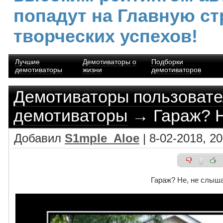
попадут на Главную ст
творческих успехов!
Лучшие
Демотиваторы о
Подборки
демотиваторы
жизни
демотиваторов
Демотиваторы пользоват
демотиваторы
→ Гараж? Н
Добавил
S1mple_Aloe
| 8-02-2018, 20
0
Гараж? Не, не слыш