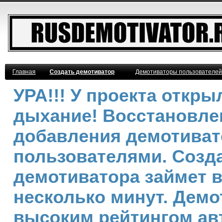
Главная
Создать демотиватор
Демотиваторы пользователей
УРА!!! У проекта откр
дыхание! Восстановле
добавления демотива
пользователями. Созд
демотиватора займет 
несколько минут. Демо
высоким рейтингом ав