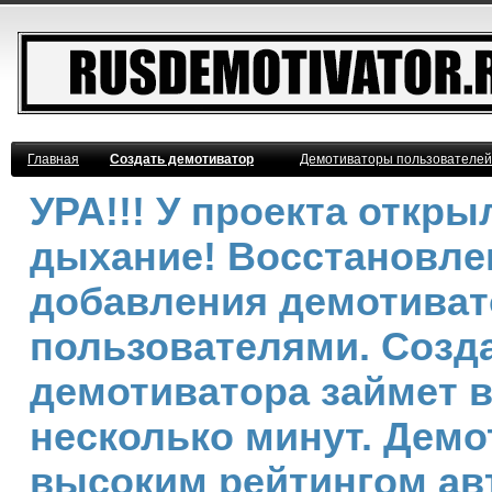
Главная
Создать демотиватор
Демотиваторы пользователей
УРА!!! У проекта откр
дыхание! Восстановле
добавления демотива
пользователями. Созд
демотиватора займет 
несколько минут. Демо
высоким рейтингом ав