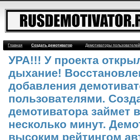
Главная
Создать демотиватор
Демотиваторы пользователей
УРА!!! У проекта откр
дыхание! Восстановле
добавления демотива
пользователями. Созд
демотиватора займет 
несколько минут. Демо
высоким рейтингом ав