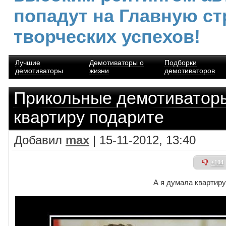
попадут на Главную ст
творческих успехов!
Лучшие
Демотиваторы о
Подборки
демотиваторы
жизни
демотиваторов
Прикольные демотиватор
квартиру подарите
Добавил
max
| 15-11-2012, 13:40
+104
А я думала квартиру