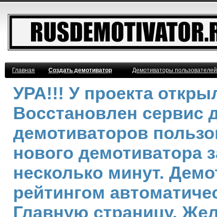
Главная
Создать демотиватор
Демотиваторы пользователей
УРА!!! У проекта откр
Восстановлен сервис 
демотиваторов пользо
нового демотиватора з
несколько минут. Дем
рейтингом автоматичес
Главную страницу. Же