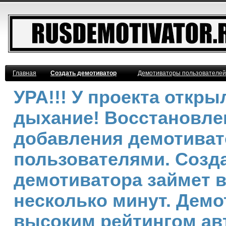
Главная
Создать демотиватор
Демотиваторы пользователей
УРА!!! У проекта откр
дыхание! Восстановле
добавления демотива
пользователями. Созд
демотиватора займет 
несколько минут. Демо
высоким рейтингом ав