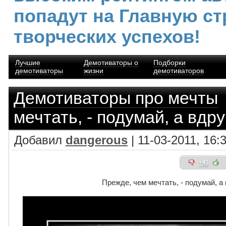
попадут на Главную ст
творческих успехов!
Лучшие
Демотиваторы о
Подборки
демотиваторы
жизни
демотиваторов
Демотиваторы про мечты
мечтать, - подумай, а вдру
Добавил
dangerous
| 11-03-2011, 16:
+45
Прежде, чем мечтать, - подумай, а