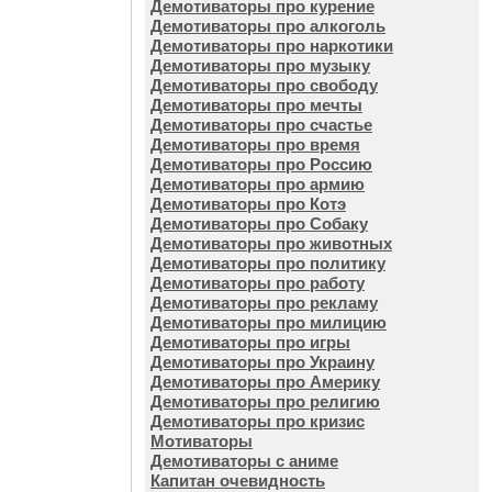
Демотиваторы про курение
Демотиваторы про алкоголь
Демотиваторы про наркотики
Демотиваторы про музыку
Демотиваторы про свободу
Демотиваторы про мечты
Демотиваторы про счастье
Демотиваторы про время
Демотиваторы про Россию
Демотиваторы про армию
Демотиваторы про Котэ
Демотиваторы про Собаку
Демотиваторы про животных
Демотиваторы про политику
Демотиваторы про работу
Демотиваторы про рекламу
Демотиваторы про милицию
Демотиваторы про игры
Демотиваторы про Украину
Демотиваторы про Америку
Демотиваторы про религию
Демотиваторы про кризис
Мотиваторы
Демотиваторы с аниме
Капитан очевидность