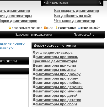
ать демотиватор
Как создать демотиватор
ие демотиваторы
Как добавить на сайт
орки демотиваторов
Что такое демотиватор
Добавить в избранное
RSS
Регистрация
Вход на сайт
Замечания и предложения
Правила сайта
здание нового
Демотиваторы по темам
Главную
Лучшие демотиваторы
Демотиваторы про жизнь
отиваторы
Красивые демотиваторы
Демотиваторы приколы
Демотиваторы комиксы
Демотиваторы про дружбу
Демотиваторы про войну
Демотиваторы про любовь
Демотиваторы про девушек
Демотиваторы про мужчин
Демотиваторы про детей
Демотиваторы про детство
Демотиваторы про спорт