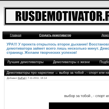
Главная
Создать демотиватор
Демо
УРА!!! У проекта открылось второе дыхание! Восстано
демотиватора займет всего лишь несколько минут. Дем
страницу. Желаем творческих успехов!
Лучшие демотиваторы
Демотиваторы о жизни
Подбо
Демотиваторы про наркотики
→ выбор за тобой , - спорт или н
Добавил
GuFa4
| 7-11-2011, 16:14
выбор за тобой , - спорт 