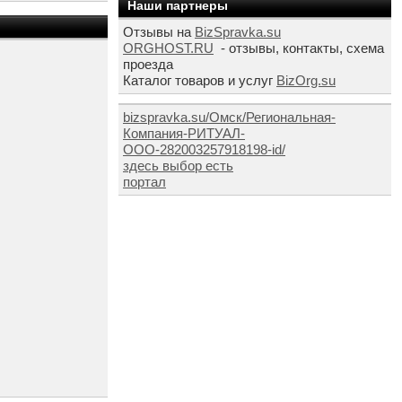
Наши партнеры
Отзывы на
BizSpravka.su
ORGHOST.RU
- отзывы, контакты, схема
проезда
Каталог товаров и услуг
BizOrg.su
bizspravka.su/Омск/Региональная-
Компания-РИТУАЛ-
ООО-282003257918198-id/
здесь выбор есть
портал