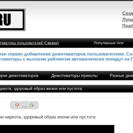
Созд
Лучш
Подб
тиваторы пользователей (Свежие)
Популярные теги
влен сервис добавления демотиваторов пользователями. Со
отиваторы с высоким рейтингом автоматически попадут на 
рки демотиваторов
Демотиваторы приколы
Разные дем
аркота, здоровый образ жизни или пустота
+84
или наркота, здоровый образ жизни или пустота