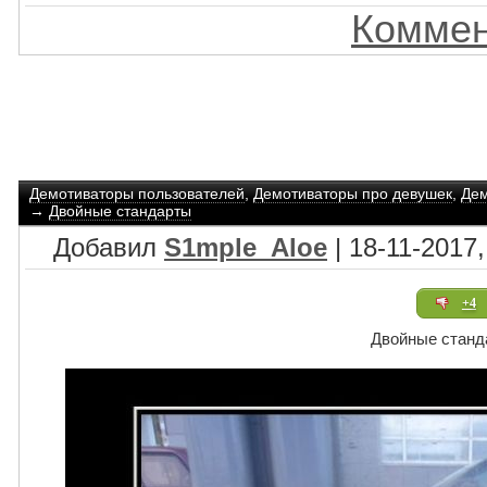
Коммен
Демотиваторы пользователей
,
Демотиваторы про девушек
,
Дем
→
Двойные стандарты
Добавил
S1mple_Aloe
| 18-11-2017,
+4
Двойные станд