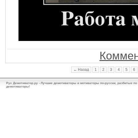
Коммен
← Назад
1
2
3
4
5
6
Рус Демотиватор.ру - Лучшие демотиваторы и мотиваторы по-русски, разбитые по
демотиваторы!