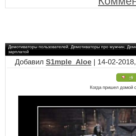
Коммен
Демотиваторы пользователей
,
Демотиваторы про мужчин
,
Дем
зарплатой
Добавил
S1mple_Aloe
| 14-02-2018,
+6
Когда пришел домой 