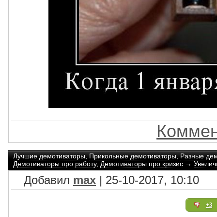
Коммен
Лучшие демотиваторы
,
Прикольные демотиваторы
,
Разные де
Демотиваторы про работу
,
Демотиваторы про кризис
→
Увелич
Добавил
max
| 25-10-2017, 10:10
+3