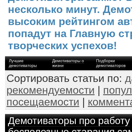
несколько минут. Демо
высоким рейтингом ав
попадут на Главную ст
творческих успехов!
Лучшие
Демотиваторы о
Подборки
демотиваторы
жизни
демотиваторов
Сортировать статьи по:
д
рекомендуемости
|
попул
посещаемости
|
коммент
Демотиваторы про работу
бесполезные старания са