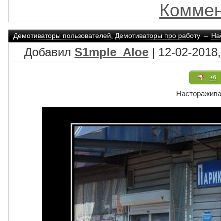
Коммен
Демотиваторы пользователей
,
Демотиваторы про работу
→
На
Добавил
S1mple_Aloe
| 12-02-2018,
+6
Насторажива