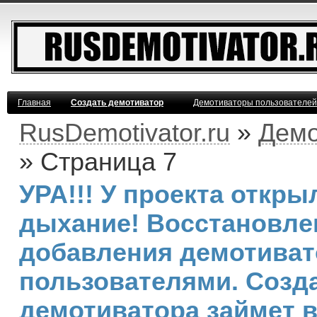
Главная
Создать демотиватор
Демотиваторы пользователей
RusDemotivator.ru
»
Демо
» Страница 7
УРА!!! У проекта откр
дыхание! Восстановле
добавления демотива
пользователями. Созд
демотиватора займет 