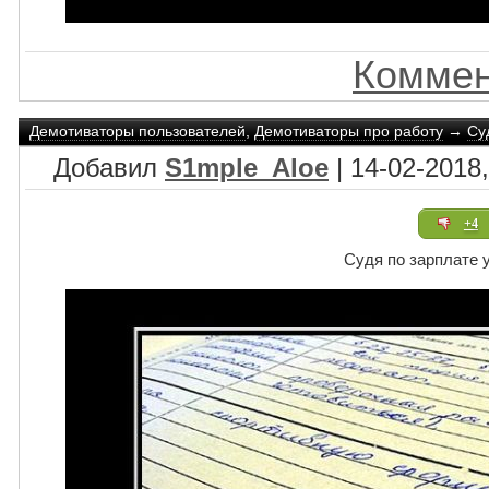
Коммен
Демотиваторы пользователей
,
Демотиваторы про работу
→
Су
Добавил
S1mple_Aloe
| 14-02-2018,
+4
Судя по зарплате 