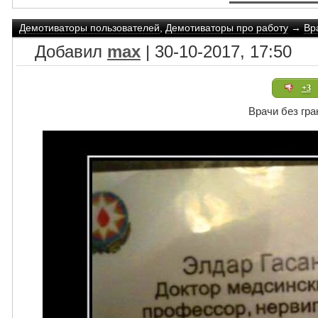
Демотиваторы пользователей
,
Демотиваторы про работу
→
Вр
Добавил
max
| 30-10-2017, 17:50
+3
Врачи без гра