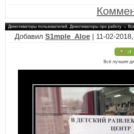
Коммен
Демотиваторы пользователей
,
Демотиваторы про работу
→
Вс
Добавил
S1mple_Aloe
| 11-02-2018,
+4
Всё лучшее д